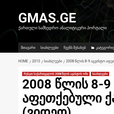
Skip
to
GMAS.GE
content
ᲥᲐᲠᲗᲣᲚᲘ ᲡᲐᲛᲮᲔᲓᲠᲝ ᲐᲜᲐᲚᲘᲢᲘᲙᲣᲠᲘ ᲞᲝᲠᲢᲐᲚᲘ
მთავარი
სიახლეები
ჩვენს შესახებ
კატეგორი
HOME
2015
ᲡᲘᲐᲮᲚᲔᲔᲑᲘ
2008 ᲬᲚᲘᲡ 8-9 ᲐᲒᲕᲘᲡᲢᲝ ᲐᲤᲔ
რუსეთ საქართველოს 2008 წლის აგისტოს ომი
სიახლეები
2008 წლის 8-9
აფეთქებული ქ
(ვიდეო)