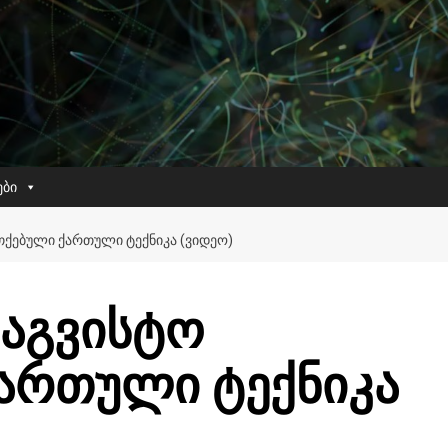
ები
ᲗᲥᲔᲑᲣᲚᲘ ᲥᲐᲠᲗᲣᲚᲘ ᲢᲔᲥᲜᲘᲙᲐ (ᲕᲘᲓᲔᲝ)
 აგვისტო
ართული ტექნიკა