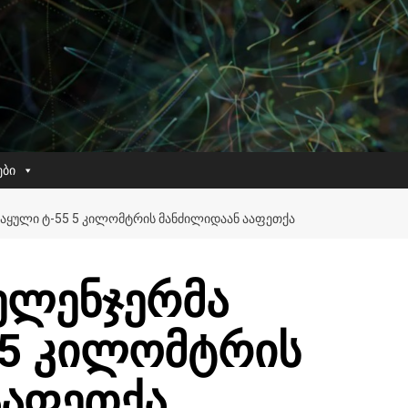
ები
ᲐᲧᲣᲚᲘ Ტ-55 5 ᲙᲘᲚᲝᲛᲢᲠᲘᲡ ᲛᲐᲜᲫᲘᲚᲘᲓᲐᲐᲜ ᲐᲐᲤᲔᲗᲥᲐ
ელენჯერმა
 5 კილომტრის
ააფეთქა