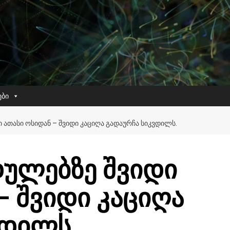
ები
ᲐᲗᲐᲡᲘ ᲝᲡᲘᲓᲐᲜ – ᲨᲕᲘᲓᲘ ᲙᲐᲪᲘᲦᲐ ᲒᲐᲓᲐᲣᲠᲩᲐ ᲡᲘᲙᲕᲓᲘᲚᲡ.
ულებზე შვიდი
– შვიდი კაციღა
ვდილს.