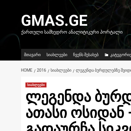
Skip
to
GMAS.GE
content
ᲥᲐᲠᲗᲣᲚᲘ ᲡᲐᲛᲮᲔᲓᲠᲝ ᲐᲜᲐᲚᲘᲢᲘᲙᲣᲠᲘ ᲞᲝᲠᲢᲐᲚᲘ
მთავარი
სიახლეები
ჩვენს შესახებ
კატეგორი
HOME
2016
ᲡᲘᲐᲮᲚᲔᲔᲑᲘ
ᲚᲔᲒᲔᲜᲓᲐ ᲑᲣᲠᲓᲣᲚᲔᲑᲖᲔ ᲨᲕᲘᲓᲘ 
სიახლეები
ლეგენდა ბურდ
ათასი ოსიდან 
გადაურჩა სიკ