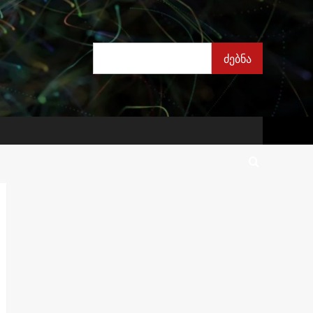
ძებნა
ძებნა