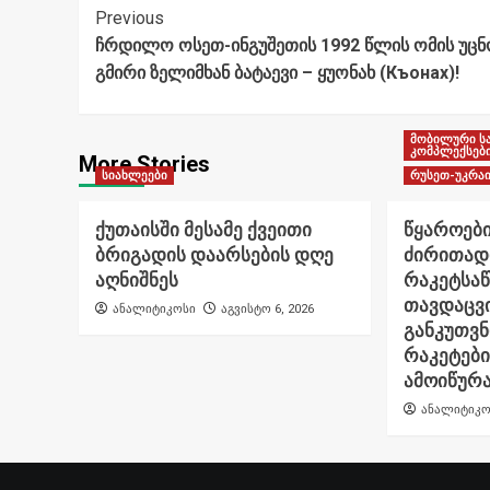
Post
Previous
ჩრდილო ოსეთ-ინგუშეთის 1992 წლის ომის უცნ
Navigation
გმირი ზელიმხან ბატაევი – ყუონახ (Къонах)!
მობილური ს
კომპლექსებ
More Stories
სიახლეები
რუსეთ-უკრაი
ქუთაისში მესამე ქვეითი
წყაროები
ბრიგადის დაარსების დღე
ძირითად
აღნიშნეს
რაკეტსა
თავდაცვი
ანალიტიკოსი
აგვისტო 6, 2026
განკუთვ
რაკეტები
ამოიწურ
ანალიტიკო