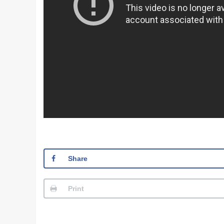
Share
Print