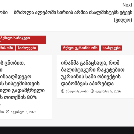
Next
ობი
ბრძოლა ალეპოში სირიის არმია ისალმისტებს უტევს
(ვიდეო)
აზენიტო სარაკეტო
ი
ნის ომი
სიახლეები
რუსეთ-უკრაინის ომი
სიახლეები
ს ცნობით,
ირანმა განაცხადა, რომ
ი
ბალისტიკური რაკეტებით
წინააღმდეგო
უკრაინის სამი ობიექტის
ს სისტემისთვის
დაბომბვას აპირებდა
ნილი გადამჭრელი
ანალიტიკოსი
აგვისტო 5, 2026
ს თითქმის 80%
ა
სი
აგვისტო 5, 2026