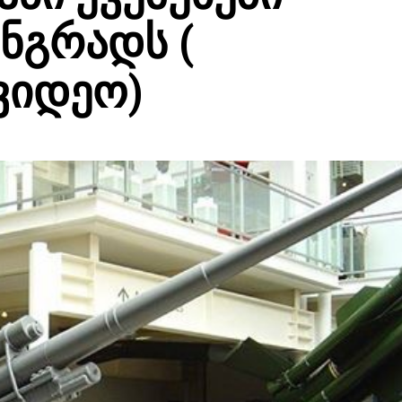
ნგრადს (
ვიდეო)