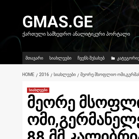
Skip
to
GMAS.GE
content
ᲥᲐᲠᲗᲣᲚᲘ ᲡᲐᲛᲮᲔᲓᲠᲝ ᲐᲜᲐᲚᲘᲢᲘᲙᲣᲠᲘ ᲞᲝᲠᲢᲐᲚᲘ
მთავარი
სიახლეები
ჩვენს შესახებ
კატეგორი
HOME
2016
ᲡᲘᲐᲮᲚᲔᲔᲑᲘ
ᲛᲔᲝᲠᲔ ᲛᲡᲝᲤᲚᲘᲝ ᲝᲛᲘ,ᲒᲔᲠᲛᲐᲜᲔ
სიახლეები
მეორე მსოფლ
ომი,გერმანელ
88 მმ კალიბრი