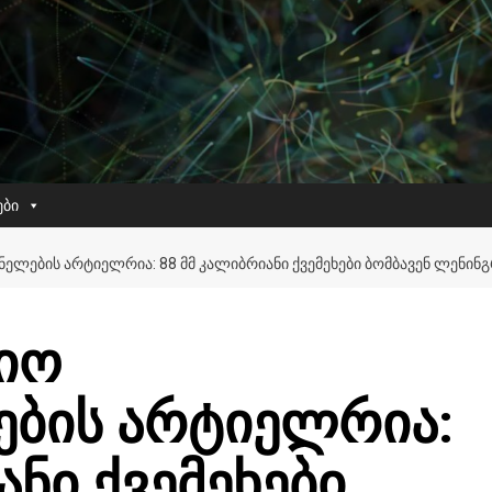
ები
ᲚᲔᲑᲘᲡ ᲐᲠᲢᲘᲔᲚᲠᲘᲐ: 88 ᲛᲛ ᲙᲐᲚᲘᲑᲠᲘᲐᲜᲘ ᲥᲕᲔᲛᲔᲮᲔᲑᲘ ᲑᲝᲛᲑᲐᲕᲔᲜ ᲚᲔᲜᲘᲜᲒ
იო
ების არტიელრია:
ანი ქვემეხები