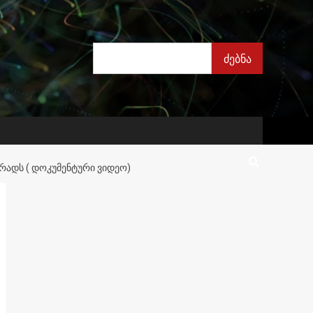
ძებნა
ძებნა
ᲠᲐᲓᲡ ( ᲓᲝᲙᲣᲛᲔᲜᲢᲣᲠᲘ ᲕᲘᲓᲔᲝ)