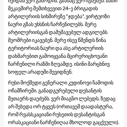
იქიდან ვერ გამოდის. გზასაც ვერ იგნებენ. მათი
მეკავშირე შემთხვევით 24–ე ბრიგადის
არტილერიის სიხშირეზე “ჯდება”. ვირტუოზი
ნაური გზას უხსნის ჩარჩენილებს. მერე
არტილერიისგან დამუშავებულ ადგილებს
მეომრები იკავებენ. მერე ისევ წმენდს წინა
ტერიტორიას ნაური და ასე არტილერიის
დახმარებით გამოიყვანა მცირერიცხოვანი
ჩარჩენილი რაზმი ზღვამდე. ისინი მარცხნივ
სოფელ არადუში შევიდნენ.
რუსი მოქმედი გენერალი კუდინოვი ჩამოდის
ოჩამჩირეში. განადგურებული დესანტის
მეთაურს დაეძებს. ვერ მიაგნო ლებედს. ზედაც
არ შეხედა ორ ტყვეს (ორთავემ დაადასტურა,
რომ რვასსკაციანი რუსეთის დესანტისგან
ორასკაციანი ნარჩენიღაა მხოლოდ გაცქეული).