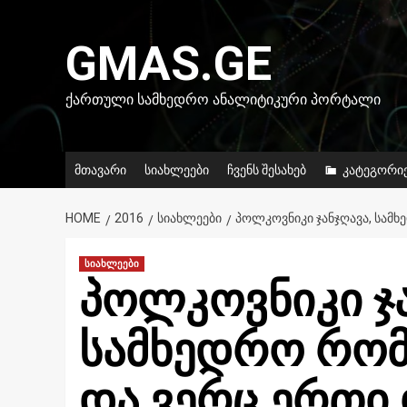
Skip
to
GMAS.GE
content
ᲥᲐᲠᲗᲣᲚᲘ ᲡᲐᲛᲮᲔᲓᲠᲝ ᲐᲜᲐᲚᲘᲢᲘᲙᲣᲠᲘ ᲞᲝᲠᲢᲐᲚᲘ
მთავარი
სიახლეები
ჩვენს შესახებ
კატეგორი
HOME
2016
ᲡᲘᲐᲮᲚᲔᲔᲑᲘ
ᲞᲝᲚᲙᲝᲕᲜᲘᲙᲘ ᲯᲐᲜᲯᲦᲐᲕᲐ, ᲡᲐᲛ
სიახლეები
პოლკოვნიკი ჯა
სამხედრო რომ
და ვერც ერთი 