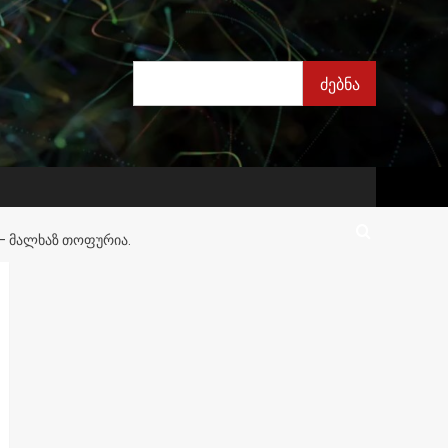
ძებნა
ძებნა
 – ᲛᲐᲚᲮᲐᲖ ᲗᲝᲤᲣᲠᲘᲐ.