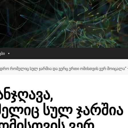
ები
ᲮᲔᲓᲠᲝ ᲠᲝᲛᲔᲚᲘᲪ ᲡᲣᲚ ᲯᲐᲠᲨᲘᲐ ᲓᲐ ᲕᲔᲠᲪ ᲔᲠᲗᲘ ᲝᲛᲘᲡᲗᲕᲘᲡ ᲕᲔᲠ ᲛᲝᲘᲪᲐᲚᲐ“
ნჯღავა,
ელიც სულ ჯარშია
ომისთვის ვერ