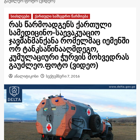
ᲒᲐᲣᲫᲚᲔᲝ.ᲤᲝᲢᲝ (ᲕᲘᲓᲔᲝ)
სიახლეები
ქართული სამხედრო წარმოება
რას წარმოადგენს ქართული
სამედიცინო-საევაკუაციო
ჯავშანმანქანა რომელმაც იემენში
ორ ტანკსაწინააღმდეგო,
კუმულაციური ჭურვის მოხვედრას
გაუძლეო.ფოტო (ვიდეო)
ანალიტიკოსი
სექტემბერი 7, 2016