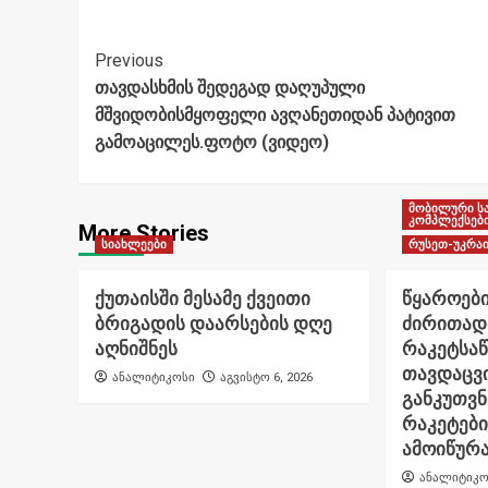
Post
Previous
თავდასხმის შედეგად დაღუპული
Navigation
მშვიდობისმყოფელი ავღანეთიდან პატივით
გამოაცილეს.ფოტო (ვიდეო)
მობილური ს
კომპლექსებ
More Stories
სიახლეები
რუსეთ-უკრაი
ქუთაისში მესამე ქვეითი
წყაროები
ბრიგადის დაარსების დღე
ძირითად
აღნიშნეს
რაკეტსა
თავდაცვი
ანალიტიკოსი
აგვისტო 6, 2026
განკუთვ
რაკეტები
ამოიწურ
ანალიტიკო