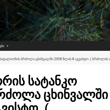
ები
 ᲑᲐᲢᲐᲚᲘᲝᲜᲘᲡ ᲑᲠᲫᲝᲚᲐ ᲪᲮᲘᲜᲕᲐᲚᲨᲘ 2008 ᲬᲚᲘᲡ 8 ᲐᲒᲕᲘᲡᲢᲝ. ( ᲑᲠᲫᲝᲚᲘᲡ 
ორის სატანკო
რძოლა ცხინვალში
ვისტო. (