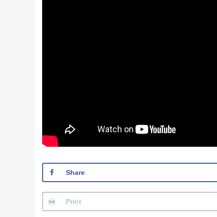
Share
Print