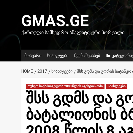
Skip
to
GMAS.GE
content
ᲥᲐᲠᲗᲣᲚᲘ ᲡᲐᲛᲮᲔᲓᲠᲝ ᲐᲜᲐᲚᲘᲢᲘᲙᲣᲠᲘ ᲞᲝᲠᲢᲐᲚᲘ
მთავარი
სიახლეები
ჩვენს შესახებ
კატეგორი
HOME
2017
ᲡᲘᲐᲮᲚᲔᲔᲑᲘ
ᲨᲡᲡ ᲒᲓᲛᲡ ᲓᲐ ᲒᲝᲠᲘᲡ ᲡᲐᲢᲐᲜᲙᲝ
რუსეთ საქართველოს 2008 წლის აგისტოს ომი
სიახლეები
შსს გდმს და გ
ბატალიონის ბ
2008 წლის 8 აგ