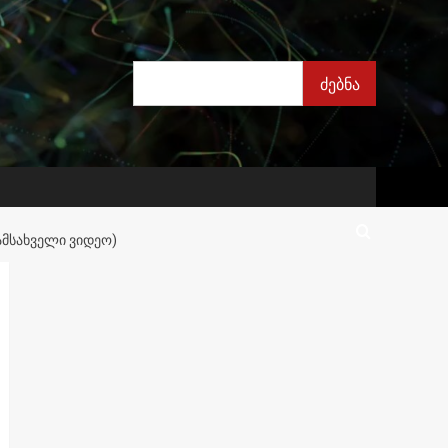
ძებნა
ძებნა
ᲐᲛᲡᲐᲮᲕᲔᲚᲘ ᲕᲘᲓᲔᲝ)