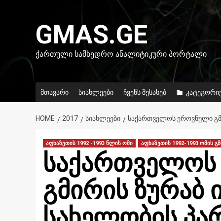
Skip
to
GMAS.GE
content
ᲥᲐᲠᲗᲣᲚᲘ ᲡᲐᲛᲮᲔᲓᲠᲝ ᲐᲜᲐᲚᲘᲢᲘᲙᲣᲠᲘ ᲞᲝᲠᲢᲐᲚᲘ
მთავარი
სიახლეები
ჩვენს შესახებ
კატეგორი
HOME
2017
ᲡᲘᲐᲮᲚᲔᲔᲑᲘ
ᲡᲐᲥᲐᲠᲗᲕᲔᲚᲝᲡ ᲔᲠᲝᲕᲜᲣᲚᲘ ᲒᲛᲘ
აფხაზეთის 1992 -1993 წლის ომი
აფხაზეთის 1992-1993 ომის გ
საქართველოს
გმირის ზურაბ 
სახელობის პა