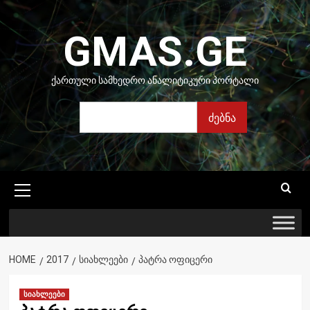
Skip
to
GMAS.GE
content
ᲥᲐᲠᲗᲣᲚᲘ ᲡᲐᲛᲮᲔᲓᲠᲝ ᲐᲜᲐᲚᲘᲢᲘᲙᲣᲠᲘ ᲞᲝᲠᲢᲐᲚᲘ
ძებნა
ძებნა
Primary
Menu
HOME
2017
ᲡᲘᲐᲮᲚᲔᲔᲑᲘ
ᲞᲐᲢᲠᲐ ᲝᲤᲘᲪᲔᲠᲘ
სიახლეები