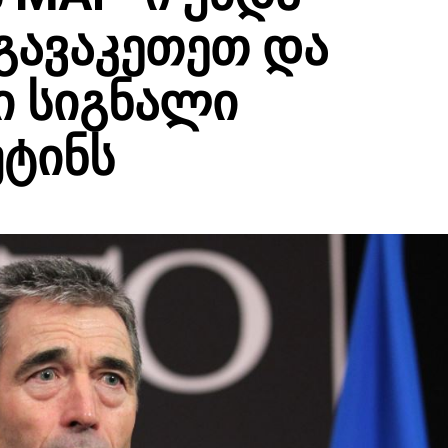
 გავაკეთეთ და
ი სიგნალი
უტინს