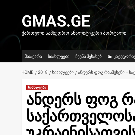
Skip
to
GMAS.GE
content
ᲥᲐᲠᲗᲣᲚᲘ ᲡᲐᲛᲮᲔᲓᲠᲝ ᲐᲜᲐᲚᲘᲢᲘᲙᲣᲠᲘ ᲞᲝᲠᲢᲐᲚᲘ
მთავარი
სიახლეები
ჩვენს შესახებ
კატეგორი
HOME
2018
ᲡᲘᲐᲮᲚᲔᲔᲑᲘ
ᲐᲜᲓᲔᲠᲡ ᲤᲝᲒ ᲠᲐᲡᲛᲣᲡᲔᲜᲘ – ᲡᲐ
სიახლეები
ანდერს ფოგ რა
საქართველოს
უკრაინისათვის