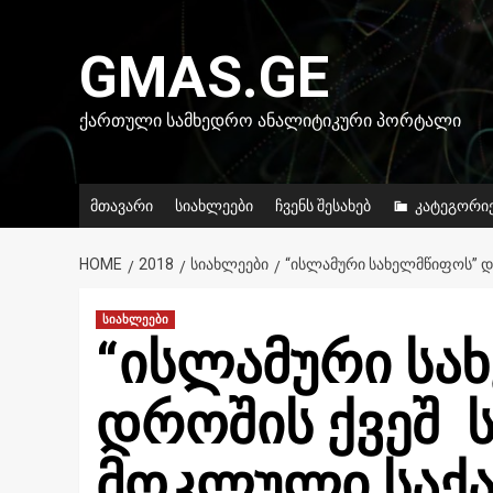
Skip
to
GMAS.GE
content
ᲥᲐᲠᲗᲣᲚᲘ ᲡᲐᲛᲮᲔᲓᲠᲝ ᲐᲜᲐᲚᲘᲢᲘᲙᲣᲠᲘ ᲞᲝᲠᲢᲐᲚᲘ
მთავარი
სიახლეები
ჩვენს შესახებ
კატეგორი
HOME
2018
ᲡᲘᲐᲮᲚᲔᲔᲑᲘ
“ᲘᲡᲚᲐᲛᲣᲠᲘ ᲡᲐᲮᲔᲚᲛᲬᲘᲤᲝᲡ” Დ
სიახლეები
“ისლამური სა
დროშის ქვეშ 
მოკლული საქ