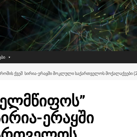
ები
ᲠᲝᲨᲘᲡ ᲥᲕᲔᲨ ᲡᲘᲠᲘᲐ-ᲔᲠᲐᲧᲨᲘ ᲛᲝᲙᲚᲣᲚᲘ ᲡᲐᲥᲐᲠᲗᲕᲔᲚᲝᲡ ᲛᲝᲥᲐᲚᲐᲥᲔᲔᲑᲘ (2
ხელმწიფოს”
სირია-ერაყში
ართველოს