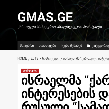
Skip
to
GMAS.GE
content
ᲥᲐᲠᲗᲣᲚᲘ ᲡᲐᲛᲮᲔᲓᲠᲝ ᲐᲜᲐᲚᲘᲢᲘᲙᲣᲠᲘ ᲞᲝᲠᲢᲐᲚᲘ
მთავარი
სიახლეები
ჩვენს შესახებ
კატეგორი
HOME
2018
ᲡᲘᲐᲮᲚᲔᲔᲑᲘ
ᲘᲡᲠᲐᲔᲚᲛᲐ “ᲥᲐᲠᲗᲣᲚᲘ ᲘᲜᲢᲔᲠᲔ
სიახლეები
ისრაელმა “ქ
ინტერესების 
რუსული “სამ