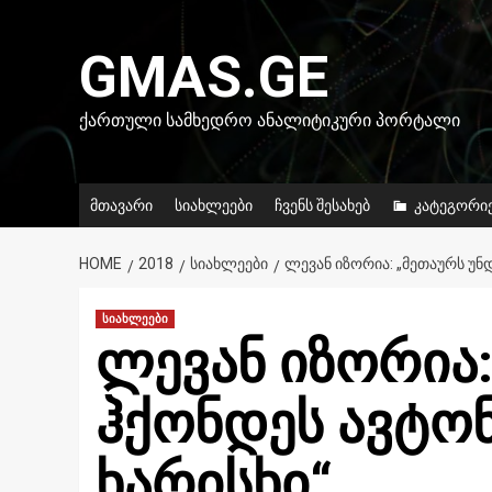
Skip
to
GMAS.GE
content
ᲥᲐᲠᲗᲣᲚᲘ ᲡᲐᲛᲮᲔᲓᲠᲝ ᲐᲜᲐᲚᲘᲢᲘᲙᲣᲠᲘ ᲞᲝᲠᲢᲐᲚᲘ
მთავარი
სიახლეები
ჩვენს შესახებ
კატეგორი
HOME
2018
ᲡᲘᲐᲮᲚᲔᲔᲑᲘ
ᲚᲔᲕᲐᲜ ᲘᲖᲝᲠᲘᲐ: „ᲛᲔᲗᲐᲣᲠᲡ ᲣᲜ
სიახლეები
ლევან იზორია:
ჰქონდეს ავტო
ხარისხი“