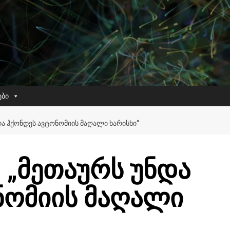
ები
ᲓᲐ ᲰᲥᲝᲜᲓᲔᲡ ᲐᲕᲢᲝᲜᲝᲛᲘᲘᲡ ᲛᲐᲦᲐᲚᲘ ᲮᲐᲠᲘᲡᲮᲘ“
 „მეთაურს უნდა
ნომიის მაღალი