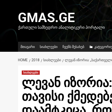
Skip
to
GMAS.GE
content
ᲥᲐᲠᲗᲣᲚᲘ ᲡᲐᲛᲮᲔᲓᲠᲝ ᲐᲜᲐᲚᲘᲢᲘᲙᲣᲠᲘ ᲞᲝᲠᲢᲐᲚᲘ
მთავარი
სიახლეები
ჩვენს შესახებ
კატეგორი
HOME
2018
ᲡᲘᲐᲮᲚᲔᲔᲑᲘ
ᲚᲔᲕᲐᲜ ᲘᲖᲝᲠᲘᲐ: „ᲡᲐᲥᲐᲠᲗᲕᲔᲚ
სიახლეები
ლევან იზორია
თავისი ქმედე
დაამტკიცა, რო