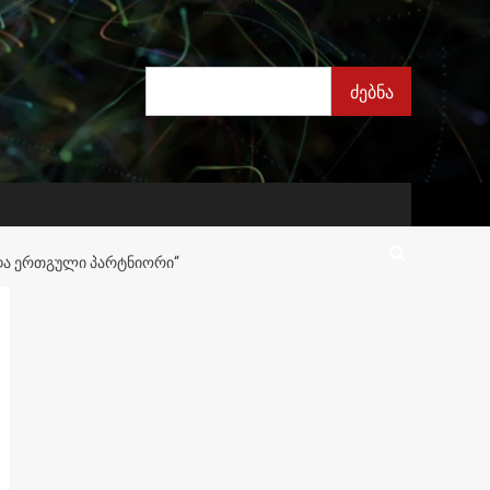
ძებნა
ძებნა
 ᲓᲐ ᲔᲠᲗᲒᲣᲚᲘ ᲞᲐᲠᲢᲜᲘᲝᲠᲘ“