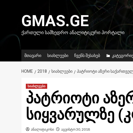
Skip
to
GMAS.GE
content
ᲥᲐᲠᲗᲣᲚᲘ ᲡᲐᲛᲮᲔᲓᲠᲝ ᲐᲜᲐᲚᲘᲢᲘᲙᲣᲠᲘ ᲞᲝᲠᲢᲐᲚᲘ
მთავარი
სიახლეები
ჩვენს შესახებ
კატეგორი
HOME
2018
ᲡᲘᲐᲮᲚᲔᲔᲑᲘ
ᲞᲐᲢᲠᲘᲝᲢᲘ ᲐᲖᲔᲠᲘ ᲡᲐᲥᲐᲠᲗᲕᲔᲚ
სიახლეები
პატრიოტი აზე
სიყვარულზე (
ანალიტიკოსი
აგვისტო 30, 2018