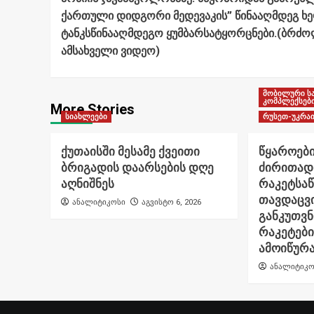
ქართული დიდგორი მედევაკის” წინააღმდეგ ხ
ტანკსწინააღმდეგო ყუმბარსატყორცნები.(ბრძ
ამსახველი ვიდეო)
მობილური ს
კომპლექსებ
More Stories
სიახლეები
რუსეთ-უკრაი
ქუთაისში მესამე ქვეითი
წყაროები
ბრიგადის დაარსების დღე
ძირითად
აღნიშნეს
რაკეტსა
თავდაცვი
ანალიტიკოსი
აგვისტო 6, 2026
განკუთვ
რაკეტები
ამოიწურ
ანალიტიკო