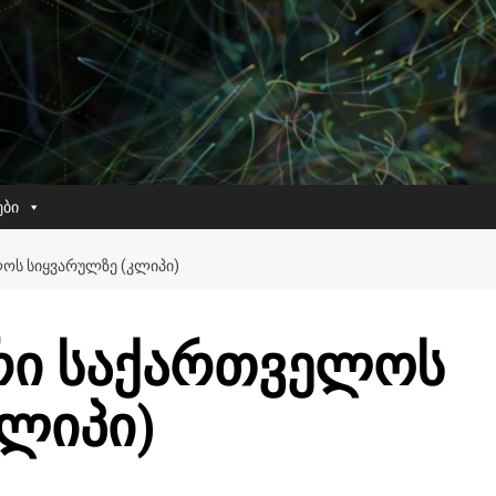
ები
ᲝᲡ ᲡᲘᲧᲕᲐᲠᲣᲚᲖᲔ (ᲙᲚᲘᲞᲘ)
რი საქართველოს
კლიპი)