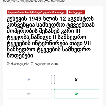
ᲡᲐᲛᲮᲔᲓᲠᲝ ᲢᲧᲕᲔᲔᲑᲘᲡ ᲡᲐᲛᲮᲔᲓᲠᲝ ᲬᲝᲓᲔᲑᲔᲑᲘ
საერთაშორისო ჰუმანიტარული სამართალი
სიახლეები
ჟენევის 1949 წლის 12 აგვისტოს
კონვენცია სამხედრო ტყვეებთან
მოპყრობის შესახებ კარი III
ტყვეობა,ნაწილი II სამხედრო
ტყვეების ინტერნირება თავი VII
სამხედრო ტყვეების სამხედრო
წოდებები
ანალიტიკოსი
აგვისტო 18, 2018