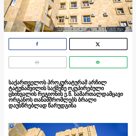
საქართველოს პროკურატურამ არჩილ
ტატუნაშვილის საქმეზე ოკუპირებული
ცხინვალის რეგიონის ე.წ. სამართალდამცავი
ორგანოს თანამშრომლებს ბრალი
დაუსწრებლად წარუდგინა