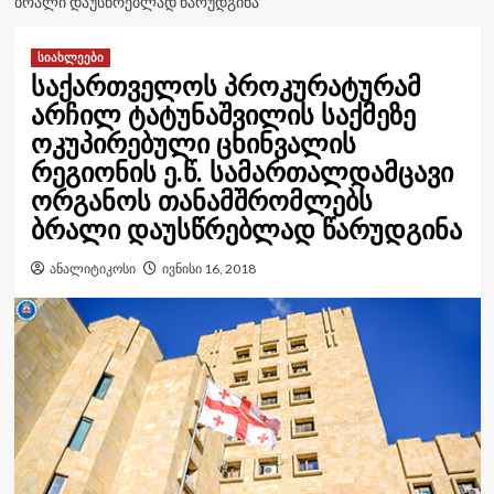
ᲑᲠᲐᲚᲘ ᲓᲐᲣᲡᲬᲠᲔᲑᲚᲐᲓ ᲬᲐᲠᲣᲓᲒᲘᲜᲐ
სიახლეები
საქართველოს პროკურატურამ
არჩილ ტატუნაშვილის საქმეზე
ოკუპირებული ცხინვალის
რეგიონის ე.წ. სამართალდამცავი
ორგანოს თანამშრომლებს
ბრალი დაუსწრებლად წარუდგინა
ანალიტიკოსი
ივნისი 16, 2018