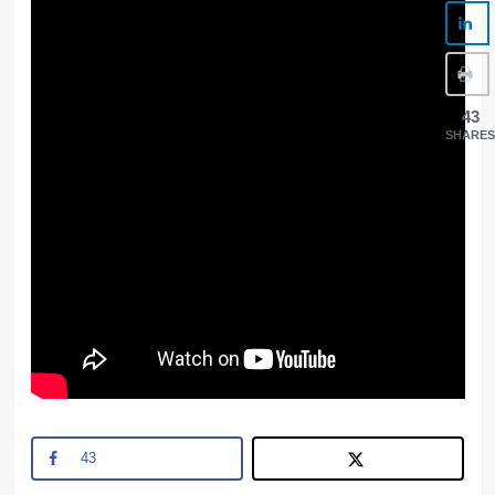
43
SHARES
43