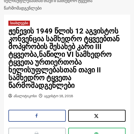
ᲮᲔᲚᲘᲡᲣᲤᲚᲔᲑᲐᲡᲗᲐᲜ ᲗᲐᲕᲘ II ᲡᲐᲛᲮᲔᲓᲠᲝ ᲢᲧᲕᲔᲗᲐ
ᲬᲐᲠᲛᲝᲛᲐᲓᲒᲔᲜᲚᲔᲑᲘ
სიახლეები
ჟენევის 1949 წლის 12 აგვისტოს
კონვენცია სამხედრო ტყვეებთან
მოპყრობის შესახებ კარი III
ტყვეობა,ნაწილი VI სამხედრო
ტყვეთა ურთიერთობა
ხელისუფლებასთან თავი II
სამხედრო ტყვეთა
წარმომადგენლები
ანალიტიკოსი
აგვისტო 18, 2018