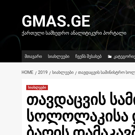
Skip
to
GMAS.GE
content
ᲥᲐᲠᲗᲣᲚᲘ ᲡᲐᲛᲮᲔᲓᲠᲝ ᲐᲜᲐᲚᲘᲢᲘᲙᲣᲠᲘ ᲞᲝᲠᲢᲐᲚᲘ
მთავარი
სიახლეები
ჩვენს შესახებ
კატეგორი
HOME
2019
ᲡᲘᲐᲮᲚᲔᲔᲑᲘ
ᲗᲐᲕᲓᲐᲪᲕᲘᲡ ᲡᲐᲛᲘᲜᲘᲡᲢᲠᲝ ᲡᲝᲚ
სიახლეები
თავდაცვის სა
სოლოლაკისა დ
ბაღის დამაკა