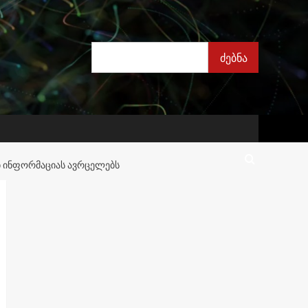
ძებნა
ძებნა
Ბ ᲘᲜᲤᲝᲠᲛᲐᲪᲘᲐᲡ ᲐᲕᲠᲪᲔᲚᲔᲑᲡ