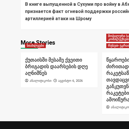
В книге выпущенной в Сухуми про войну в Аб
Navigation
признается факт огневой поддержки россий
артиллерией атаки на Шрому
მობილური ს
კომპლექსებ
More Stories
სიახლეები
რუსეთ-უკრაი
ქუთაისში მესამე ქვეითი
წყაროები
ბრიგადის დაარსების დღე
ძირითად
აღნიშნეს
რაკეტსა
თავდაცვი
ანალიტიკოსი
აგვისტო 6, 2026
განკუთვ
რაკეტები
ამოიწურ
ანალიტიკო