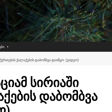
ები
 ᲥᲣᲠᲗᲔᲑᲘᲡ ᲥᲐᲚᲐᲥᲔᲑᲘᲡ ᲓᲐᲑᲝᲛᲑᲕᲐ ᲓᲐᲘᲬᲧᲝ. (ᲕᲘᲓᲔᲝ)
ციამ სირიაში
აქების დაბომბვა
ო)