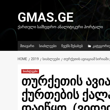
Skip
to
GMAS.GE
content
ᲥᲐᲠᲗᲣᲚᲘ ᲡᲐᲛᲮᲔᲓᲠᲝ ᲐᲜᲐᲚᲘᲢᲘᲙᲣᲠᲘ ᲞᲝᲠᲢᲐᲚᲘ
მთავარი
სიახლეები
ჩვენს შესახებ
კატეგორი
HOME
2019
ᲡᲘᲐᲮᲚᲔᲔᲑᲘ
ᲗᲣᲠᲥᲔᲗᲘᲡ ᲐᲕᲘᲐᲪᲘᲐᲛ ᲡᲘᲠᲘᲐᲨᲘ
სიახლეები
თურქეთის ავია
ქურთების ქალ
დაიწყო. (ვიდე