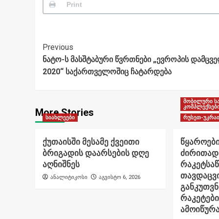
Print
Post
Previous
ნატო-ს მასშტაბური წვრთნები „ევროპის დამცვ
Navigation
2020“ საქართველოშიც ჩატარდება
მობილური ს
კომპლექსებ
More Stories
სიახლეები
რუსეთ-უკრაი
ქუთაისში მესამე ქვეითი
წყაროები
ბრიგადის დაარსების დღე
ძირითად
აღნიშნეს
რაკეტსა
თავდაცვი
ანალიტიკოსი
აგვისტო 6, 2026
განკუთვ
რაკეტები
ამოიწურ