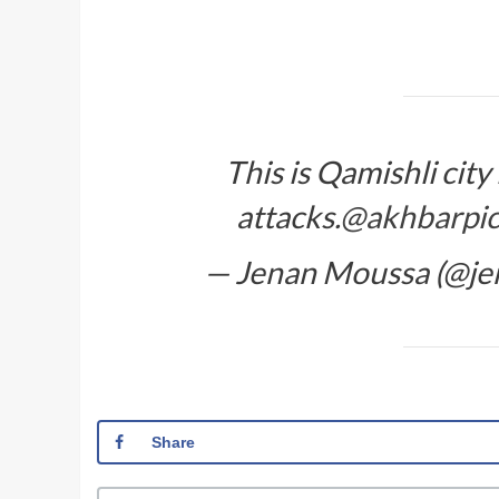
This is Qamishli city
attacks.
@akhbar
pi
— Jenan Moussa (@j
Share