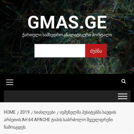
Skip
to
GMAS.GE
content
ᲥᲐᲠᲗᲣᲚᲘ ᲡᲐᲛᲮᲔᲓᲠᲝ ᲐᲜᲐᲚᲘᲢᲘᲙᲣᲠᲘ ᲞᲝᲠᲢᲐᲚᲘ
ძებნა
ძებნა
Primary
Menu
HOME
2019
ᲡᲘᲐᲮᲚᲔᲔᲑᲘ
ᲘᲔᲛᲔᲜᲔᲚᲛᲐ ᲰᲣᲡᲘᲢᲔᲑᲛᲐ ᲡᲐᲣᲓᲘᲡ
ᲐᲠᲑᲔᲗᲘᲡ AH 64 APACHE ᲢᲘᲞᲘᲡ ᲡᲐᲑᲠᲫᲝᲚᲝ ᲨᲕᲔᲣᲚᲤᲠᲔᲜᲘ
ᲩᲐᲛᲝᲐᲒᲓᲔᲡ