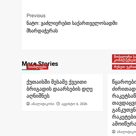
Post
Previous
ნატო: ვაძლიერებთ საქართველოსადმი
Navigation
მხარდაჭერას
მობილური ს
კომპლექსებ
More Stories
სიახლეები
რუსეთ-უკრაი
ქუთაისში მესამე ქვეითი
წყაროები
ბრიგადის დაარსების დღე
ძირითად
აღნიშნეს
რაკეტსა
თავდაცვი
ანალიტიკოსი
აგვისტო 6, 2026
განკუთვ
რაკეტები
ამოიწურ
ანალიტიკო