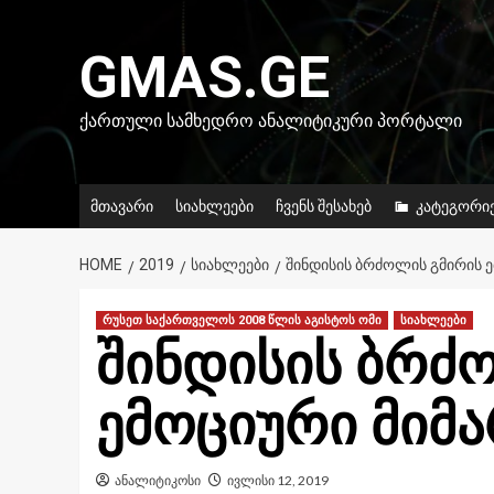
Skip
to
GMAS.GE
content
ᲥᲐᲠᲗᲣᲚᲘ ᲡᲐᲛᲮᲔᲓᲠᲝ ᲐᲜᲐᲚᲘᲢᲘᲙᲣᲠᲘ ᲞᲝᲠᲢᲐᲚᲘ
მთავარი
სიახლეები
ჩვენს შესახებ
კატეგორი
HOME
2019
ᲡᲘᲐᲮᲚᲔᲔᲑᲘ
ᲨᲘᲜᲓᲘᲡᲘᲡ ᲑᲠᲫᲝᲚᲘᲡ ᲒᲛᲘᲠᲘᲡ 
რუსეთ საქართველოს 2008 წლის აგისტოს ომი
სიახლეები
შინდისის ბრძ
ემოციური მიმ
ანალიტიკოსი
ივლისი 12, 2019