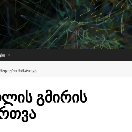
ები
ᲔᲛᲝᲪᲘᲣᲠᲘ ᲛᲘᲛᲐᲠᲗᲕᲐ
ოლის გმირის
ართვა