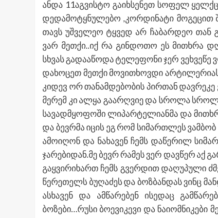
ანდა 11აგვისტო გაიხსენეთ სოფელ ყელქცე
დედამოტყნულებო ,კორდინატი მოგეცით შ
თავს უშველეო ტყვედ არ ჩაბარდეო თან გ
ვარ მეთქი..იქ რა გინდოთო ეს მითხრა 
სხვას გადააწოდა ტელეფონი ჯერ ვეხვეწე
დახოცეთ მეთქი მოვითხოვდი არტილერიას
კიდევ ორ თანამდებობის პირთან დავრეკ
მერემ კი ალყა გაარღვიე და სროლა სროლი
სავადმყოფოში ლიპარტელიანმა და მითხრა შ
და ბევრმა იცის ეგ რომ სიმართლეს ვამბობ 
ამოიღონ და ნახავენ ჩემს დაწერილ სიმა
ჯარებიდან.მე ბევრ რამეს ვერ დავწერ აქ გ
გაყვირიხართ ჩემს გვერდით დაღუპული ძმ
წერეთელს ბუღაძეს და ბოზბანდას ვინც მა
ასხავენ და ამწარებენ ისედაც გამწარ
ბოზები…რუსი ბოევიკევი და ნაიომნიკები 