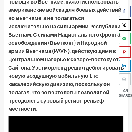
помощи во Вьетнаме, начал использовать
американские войска для боевых действий
во Вьетнаме, а не полагаться
исключительно на силы армии Республики
Вьетнам. С силами Национального фронта
освобождения (Вьетконг) и Народной
армии Вьетнама (PAVN), действующими в
Центральном нагорье к северо-востоку от
Сайгона, Уэстморленд решил дебютировать
новую воздушную мобильную 1-ю
кавалерийскую дивизию, поскольку он
49
полагал, что ее вертолеты позволят ей
SHARES
преодолеть суровый регион рельеф
местности.