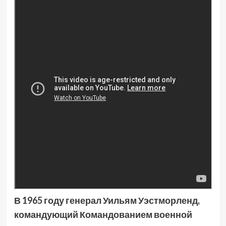
В 1965 году генерал Уильям Уэстморленд,
командующий Командованием военной