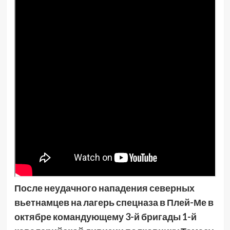
После неудачного нападения северных
вьетнамцев на лагерь спецназа в Плей-Ме в
октябре командующему 3-й бригады 1-й