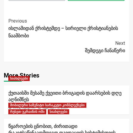
Post
Previous
ისლამიდან ქრისტემდე – სირიელი ქრისტიანების
Navigation
ნაამბობი
Next
შემდეგი ჩანაწერი
More Stories
სიახლეები
ქუთაისში მესამე ქვეითი ბრიგადის დაარსების დღე
აღნიშნეს
მობილური საზენიტო სარაკეტო კომპლექსები
ანალიტიკოსი
აგვისტო 6, 2026
რუსეთ-უკრაინის ომი
სიახლეები
წყაროების ცნობით, ძირითადი
რაკეტსაწინააღმდეგო თავდაცვის სისტემისთვის