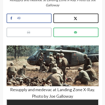
Galloway
49
Resupply and medevac at Landing Zone X-Ray.
Photo by Joe Galloway