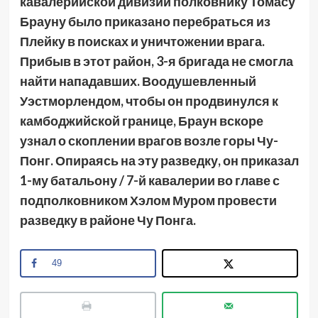
кавалерийской дивизии полковнику Томасу
Брауну было приказано перебраться из
Плейку в поисках и уничтожении врага.
Прибыв в этот район, 3-я бригада не смогла
найти нападавших. Воодушевленный
Уэстморлендом, чтобы он продвинулся к
камбоджийской границе, Браун вскоре
узнал о скоплении врагов возле горы Чу-
Понг. Опираясь на эту разведку, он приказал
1-му батальону / 7-й кавалерии во главе с
подполковником Хэлом Муром провести
разведку в районе Чу Понга.
49