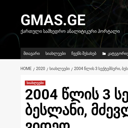
Skip
to
GMAS.GE
content
ᲥᲐᲠᲗᲣᲚᲘ ᲡᲐᲛᲮᲔᲓᲠᲝ ᲐᲜᲐᲚᲘᲢᲘᲙᲣᲠᲘ ᲞᲝᲠᲢᲐᲚᲘ
მთავარი
სიახლეები
ჩვენს შესახებ
კატეგორი
HOME
2020
ᲡᲘᲐᲮᲚᲔᲔᲑᲘ
2004 ᲬᲚᲘᲡ 3 ᲡᲔᲥᲢᲔᲛᲑᲔᲠᲘ, ᲑᲔᲡ
სიახლეები
2004 წლის 3 ს
ბესლანი, მძევ
ვიდეო.