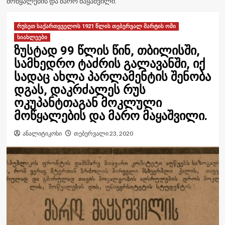
ᲛᲝᲬᲧᲐᲚᲔᲑᲘᲡ ᲓᲐ ᲛᲐᲠᲝ ᲛᲐᲧᲐᲨᲕᲘᲚᲘ.
რუსეთ საქართვველოს 1921 წლის თებერვალ მარტის ომი
სიახლეები
ზუსტად 99 წლის წინ, თბილისში,
სამხედრო ტაძრის გალავანში, იქ
სადაც ახლა პარლამენტის შენობა
დგას, დაკრძალეს რუს
ოკუპანტთაგან მოკლული
მოწყალების და მარო მაყაშვილი.
ანალიტიკოსი
თებერვალი 23, 2020