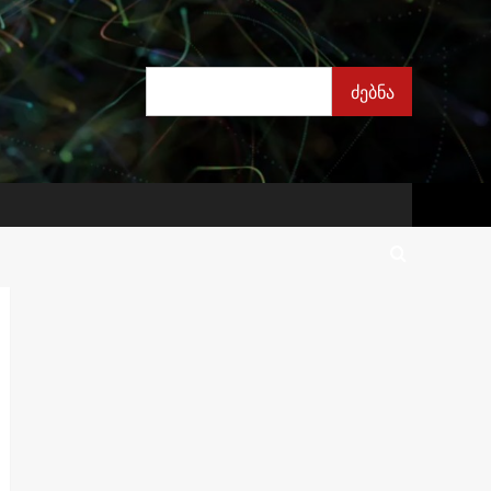
ძებნა
ძებნა