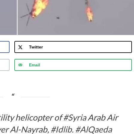
Twitter
Email
ility helicopter of
#Syria
Arab Air
er Al-Nayrab,
#Idlib
.
#AlQaeda