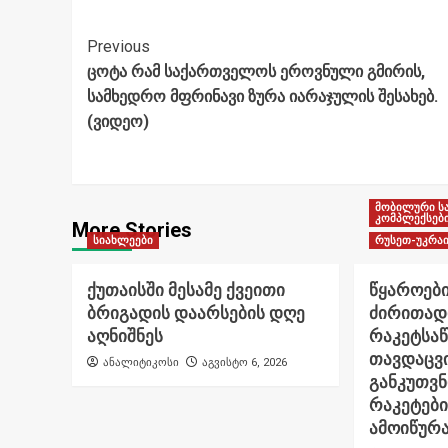
Post
Previous
ცოტა რამ საქართველოს ეროვნული გმირის,
Navigation
სამხედრო მფრინავი ზურა იარაჯულის შესახებ.
(ვიდეო)
მობილური ს
კომპლექსებ
More Stories
სიახლეები
რუსეთ-უკრაი
ქუთაისში მესამე ქვეითი
წყაროები
ბრიგადის დაარსების დღე
ძირითად
აღნიშნეს
რაკეტსა
თავდაცვი
ანალიტიკოსი
აგვისტო 6, 2026
განკუთვ
რაკეტები
ამოიწურ