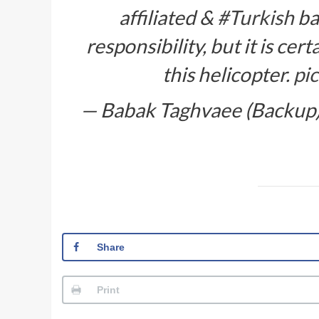
affiliated &
#Turkish
ba
responsibility, but it is ce
this helicopter.
pi
— Babak Taghvaee (Backup
Share
Print