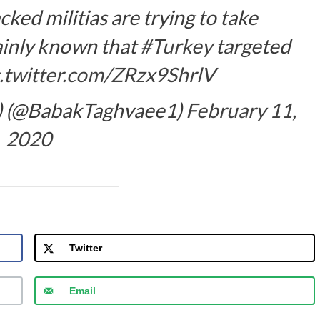
cked militias are trying to take
rtainly known that
#Turkey
targeted
c.twitter.com/ZRzx9ShrlV
) (@BabakTaghvaee1)
February 11,
2020
Twitter
Email