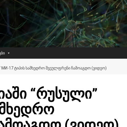
ები
” МИ-17 ᲢᲘᲞᲘᲡ ᲡᲐᲛᲮᲔᲓᲠᲝ ᲨᲕᲔᲣᲚᲤᲠᲔᲜᲘ ᲩᲐᲛᲝᲐᲒᲓᲝ (ᲕᲘᲓᲔᲝ)
იაში “რუსული”
ამხედრო
ამოაგდო (ვიდეო)