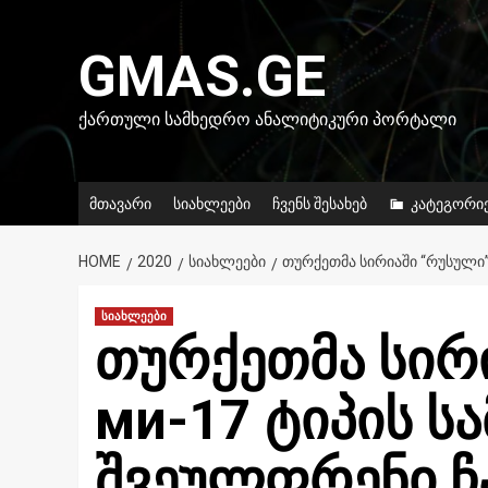
Skip
to
GMAS.GE
content
ᲥᲐᲠᲗᲣᲚᲘ ᲡᲐᲛᲮᲔᲓᲠᲝ ᲐᲜᲐᲚᲘᲢᲘᲙᲣᲠᲘ ᲞᲝᲠᲢᲐᲚᲘ
მთავარი
სიახლეები
ჩვენს შესახებ
კატეგორი
HOME
2020
ᲡᲘᲐᲮᲚᲔᲔᲑᲘ
ᲗᲣᲠᲥᲔᲗᲛᲐ ᲡᲘᲠᲘᲐᲨᲘ “ᲠᲣᲡᲣᲚᲘ
სიახლეები
თურქეთმა სირ
ми-17 ტიპის ს
შვეულფრენი ჩ