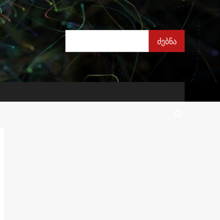
ძებნა
ძებნა