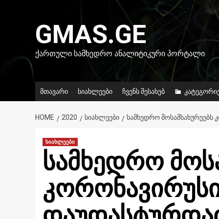
Skip
to
GMAS.GE
content
ᲥᲐᲠᲗᲣᲚᲘ ᲡᲐᲛᲮᲔᲓᲠᲝ ᲐᲜᲐᲚᲘᲢᲘᲙᲣᲠᲘ ᲞᲝᲠᲢᲐᲚᲘ
მთავარი
სიახლეები
ჩვენს შესახებ
კატეგორი
HOME
2020
ᲡᲘᲐᲮᲚᲔᲔᲑᲘ
ᲡᲐᲛᲮᲔᲓᲠᲝ ᲛᲝᲡᲐᲛᲡᲐᲮᲣᲠᲔᲔᲑᲡ 
სიახლეები
სამხედრო მოს
კორონავირუსი
დაუდასტურდა