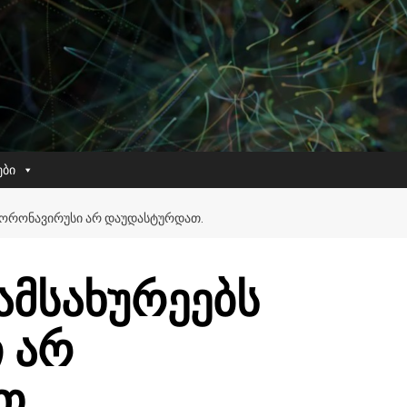
ები
ᲙᲝᲠᲝᲜᲐᲕᲘᲠᲣᲡᲘ ᲐᲠ ᲓᲐᲣᲓᲐᲡᲢᲣᲠᲓᲐᲗ.
ამსახურეებს
 არ
თ.