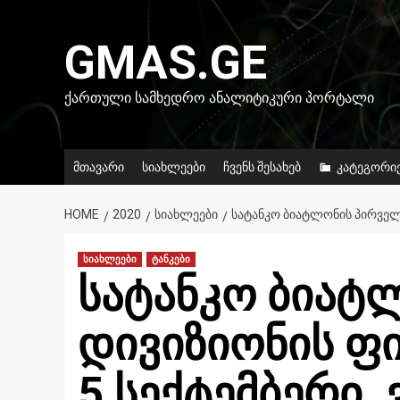
Skip
to
GMAS.GE
content
ᲥᲐᲠᲗᲣᲚᲘ ᲡᲐᲛᲮᲔᲓᲠᲝ ᲐᲜᲐᲚᲘᲢᲘᲙᲣᲠᲘ ᲞᲝᲠᲢᲐᲚᲘ
მთავარი
სიახლეები
ჩვენს შესახებ
კატეგორი
HOME
2020
ᲡᲘᲐᲮᲚᲔᲔᲑᲘ
ᲡᲐᲢᲐᲜᲙᲝ ᲑᲘᲐᲢᲚᲝᲜᲘᲡ ᲞᲘᲠᲕᲔᲚᲘ
სიახლეები
ტანკები
სატანკო ბიატ
დივიზიონის ფ
5 სექტემბერი.