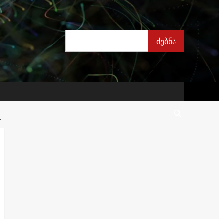
ძებნა
ძებნა
.