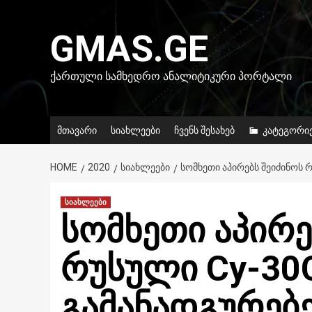
Skip
to
GMAS.GE
content
ᲥᲐᲠᲗᲣᲚᲘ ᲡᲐᲛᲮᲔᲓᲠᲝ ᲐᲜᲐᲚᲘᲢᲘᲙᲣᲠᲘ ᲞᲝᲠᲢᲐᲚᲘ
მთავარი
სიახლეები
ჩვენს შესახებ
კატეგორი
HOME
2020
ᲡᲘᲐᲮᲚᲔᲔᲑᲘ
ᲡᲝᲛᲮᲔᲗᲘ ᲐᲞᲘᲠᲔᲑᲡ ᲨᲔᲘᲫᲘᲜᲝᲡ
სიახლეები
სომხეთი აპირე
რუსული Су-3
გამანადგურებ