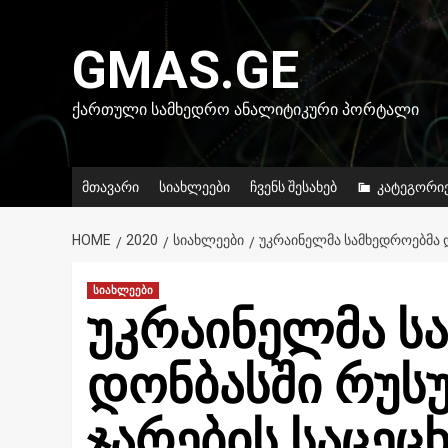
Skip
to
GMAS.GE
content
ᲥᲐᲠᲗᲣᲚᲘ ᲡᲐᲛᲮᲔᲓᲠᲝ ᲐᲜᲐᲚᲘᲢᲘᲙᲣᲠᲘ ᲞᲝᲠᲢᲐᲚᲘ
მთავარი
სიახლეები
ჩვენს შესახებ
კატეგორი
HOME
2020
ᲡᲘᲐᲮᲚᲔᲔᲑᲘ
ᲣᲙᲠᲐᲘᲜᲔᲚᲛᲐ ᲡᲐᲛᲮᲔᲓᲠᲝᲔᲑᲛᲐ Დ
სიახლეები
უკრაინელმა ს
დონბასში რუს
ჯარების საცეც