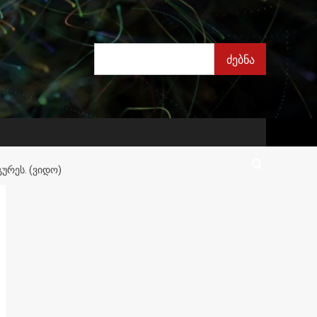
ძებნა
ძებნა
ᲣᲠᲔᲡ. (ᲕᲘᲓᲝ)