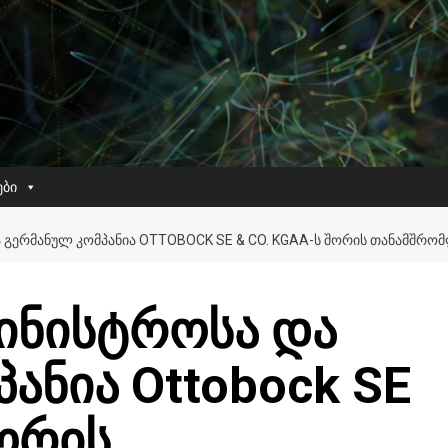
ები
Ა ᲒᲔᲠᲛᲐᲜᲣᲚ ᲙᲝᲛᲞᲐᲜᲘᲐ OTTOBOCK SE & CO. KGAA-Ს ᲨᲝᲠᲘᲡ ᲗᲐᲜᲐᲛᲨᲠ
მინისტროსა და
ანია Ottobock SE
შორის