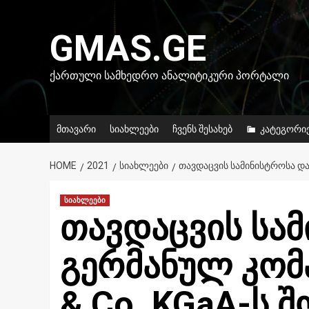
Skip
to
GMAS.GE
content
ᲥᲐᲠᲗᲣᲚᲘ ᲡᲐᲛᲮᲔᲓᲠᲝ ᲐᲜᲐᲚᲘᲢᲘᲙᲣᲠᲘ ᲞᲝᲠᲢᲐᲚᲘ
მთავარი
სიახლეები
ჩვენს შესახებ
კატეგორი
HOME
2021
ᲡᲘᲐᲮᲚᲔᲔᲑᲘ
ᲗᲐᲕᲓᲐᲪᲕᲘᲡ ᲡᲐᲛᲘᲜᲘᲡᲢᲠᲝᲡᲐ Დ
სიახლეები
თავდაცვის სა
გერმანულ კომპ
& Co. KGaA-ს 