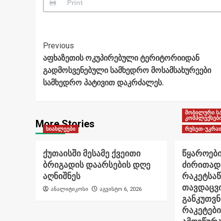
Print
Post
Previous
აფხაზეთის ოკუპირებული ტერიტორიიდან
Navigation
გადმოსვენებული სამხედრო მოსამსახურეები
სამხედრო პატივით დაკრძალეს.
მობილური ს
კომპლექსებ
More Stories
სიახლეები
რუსეთ-უკრაი
ქუთაისში მესამე ქვეითი
წყაროები
ბრიგადის დაარსების დღე
ძირითად
აღნიშნეს
რაკეტსა
თავდაცვი
ანალიტიკოსი
აგვისტო 6, 2026
განკუთვ
რაკეტები