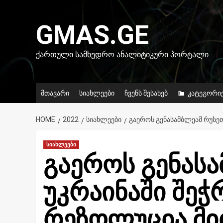
Skip
to
GMAS.GE
content
ᲥᲐᲠᲗᲣᲚᲘ ᲡᲐᲛᲮᲔᲓᲠᲝ ᲐᲜᲐᲚᲘᲢᲘᲙᲣᲠᲘ ᲞᲝᲠᲢᲐᲚᲘ
მთავარი
სიახლეები
ჩვენს შესახებ
კატეგორი
HOME
2022
ᲡᲘᲐᲮᲚᲔᲔᲑᲘ
ᲒᲐᲔᲠᲝᲡ ᲒᲔᲜᲐᲡᲐᲛᲑᲚᲔᲐᲛ ᲠᲣᲡᲔᲗ
სიახლეები
გაეროს გენას
უკრაინაში შეჭ
რეზოლუცია მი