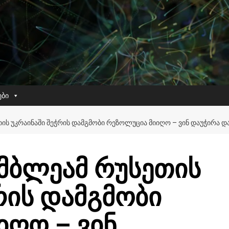
ები
ᲘᲡ ᲣᲙᲠᲐᲘᲜᲐᲨᲘ ᲨᲔᲭᲠᲘᲡ ᲓᲐᲛᲒᲛᲝᲑᲘ ᲠᲔᲖᲝᲚᲣᲪᲘᲐ ᲛᲘᲘᲦᲝ – ᲕᲘᲜ ᲓᲐᲣᲭᲘᲠᲐ ᲓᲐ
ამბლეამ რუსეთის
რის დამგმობი
იღო – ვინ