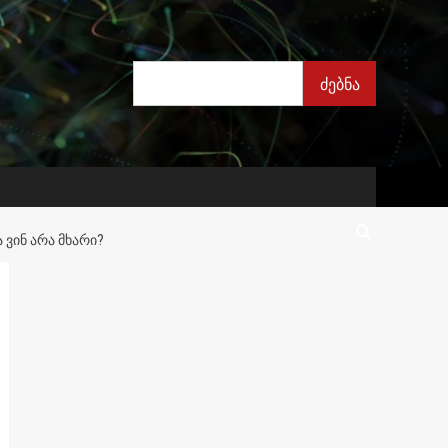
ძებნა
ძებნა
 ᲕᲘᲜ ᲐᲠᲐ ᲛᲮᲐᲠᲘ?