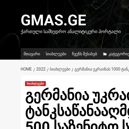
Skip
to
GMAS.GE
content
ᲥᲐᲠᲗᲣᲚᲘ ᲡᲐᲛᲮᲔᲓᲠᲝ ᲐᲜᲐᲚᲘᲢᲘᲙᲣᲠᲘ ᲞᲝᲠᲢᲐᲚᲘ
მთავარი
სიახლეები
ჩვენს შესახებ
კატეგორი
HOME
2022
ᲡᲘᲐᲮᲚᲔᲔᲑᲘ
ᲒᲔᲠᲛᲐᲜᲘᲐ ᲣᲙᲠᲐᲘᲜᲐᲡ 1000 ᲢᲐᲜ
სიახლეები
გერმანია უკრა
ტანკსაწანააღ
500 საზენიტო 