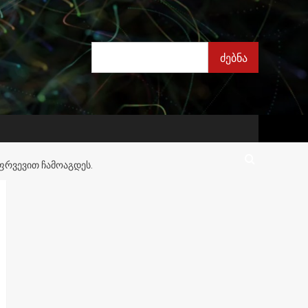
ძებნა
ძებნა
ᲤᲠᲕᲔᲕᲘᲗ ᲩᲐᲛᲝᲐᲒᲓᲔᲡ.