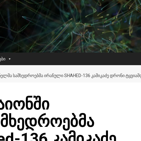
ები
ᲜᲔᲚᲛᲐ ᲡᲐᲛᲮᲔᲓᲠᲝᲔᲑᲛᲐ ᲘᲠᲐᲜᲣᲚᲘ SHAHED-136 ᲙᲐᲛᲘᲙᲐᲫᲔ ᲓᲠᲝᲜᲘ ᲢᲧᲕᲘᲐᲛ
აიონში
ამხედროებმა
d-136 კამიკაძე