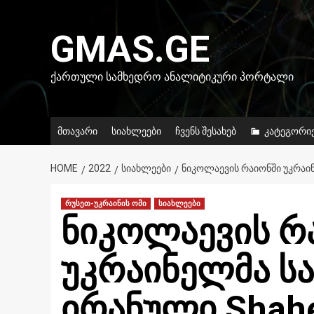
Skip
to
GMAS.GE
content
ᲥᲐᲠᲗᲣᲚᲘ ᲡᲐᲛᲮᲔᲓᲠᲝ ᲐᲜᲐᲚᲘᲢᲘᲙᲣᲠᲘ ᲞᲝᲠᲢᲐᲚᲘ
მთავარი
სიახლეები
ჩვენს შესახებ
კატეგორი
HOME
2022
ᲡᲘᲐᲮᲚᲔᲔᲑᲘ
ᲜᲘᲙᲝᲚᲐᲔᲕᲘᲡ ᲠᲐᲘᲝᲜᲨᲘ ᲣᲙᲠᲐᲘ
რუსეთ-უკრაინის ომი
სიახლეები
ნიკოლაევის რ
უკრაინელმა ს
ირანული Shahe