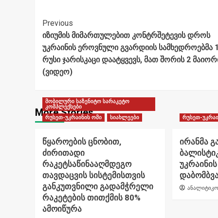
Post
Previous
იზიუმის მიმართულებით კონტრშეტევის დროს
Navigation
უკრაინის ეროვნული გვარდიის სამხედროებმა 
რუსი ჯარისკაცი დაატყვევს, მათ შორის 2 მაიორ
(ვიდეო)
მობილური საზენიტო სარაკეტო
კომპლექსები
More Stories
რუსეთ-უკრაინის ომი
სიახლეები
რუსეთ-უკრაი
წყაროების ცნობით,
ირანმა გ
ძირითადი
ბალისტი
რაკეტსაწინააღმდეგო
უკრაინის
თავდაცვის სისტემისთვის
დაბომბვა
განკუთვნილი გადამჭრელი
ანალიტიკო
რაკეტების თითქმის 80%
ამოიწურა