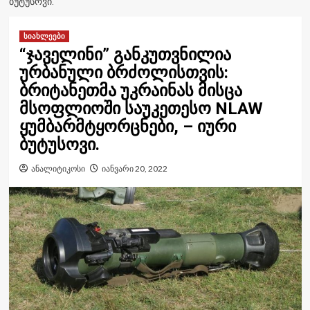
ᲑᲣᲢᲣᲡᲝᲕᲘ.
სიახლეები
“ჯაველინი” განკუთვნილია
ურბანული ბრძოლისთვის:
ბრიტანეთმა უკრაინას მისცა
მსოფლიოში საუკეთესო NLAW
ყუმბარმტყორცნები, – იური
ბუტუსოვი.
ანალიტიკოსი
იანვარი 20, 2022