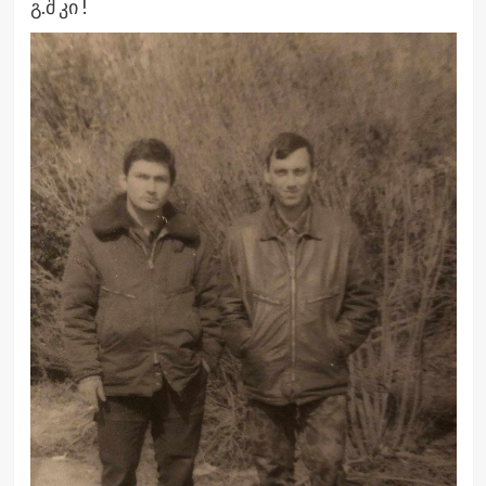
გ.შ კი !