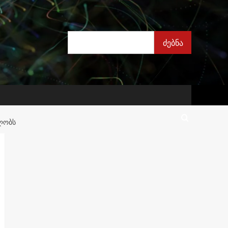
ძებნა
ძებნა
ᲫᲚᲝᲑᲡ