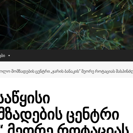
ები
ᲝᲚᲝ ᲛᲝᲛᲖᲐᲓᲔᲑᲘᲡ ᲪᲔᲜᲢᲠᲘ „ᲯᲐᲠᲘᲡ ᲑᲐᲜᲐᲙᲘᲡ“ ᲛᲔᲝᲠᲔ ᲠᲝᲢᲐᲪᲘᲐᲡ ᲛᲐᲡᲞᲘᲜ
საწყისი
ზადების ცენტრი
ს“ მეორე როტაციას