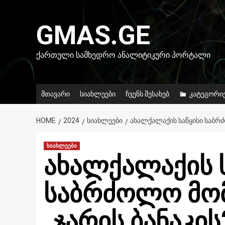
Skip
to
GMAS.GE
content
ᲥᲐᲠᲗᲣᲚᲘ ᲡᲐᲛᲮᲔᲓᲠᲝ ᲐᲜᲐᲚᲘᲢᲘᲙᲣᲠᲘ ᲞᲝᲠᲢᲐᲚᲘ
მთავარი
სიახლეები
ჩვენს შესახებ
კატეგორი
HOME
2024
ᲡᲘᲐᲮᲚᲔᲔᲑᲘ
ᲐᲮᲐᲚᲥᲐᲚᲐᲥᲘᲡ ᲡᲐᲬᲧᲘᲡᲘ ᲡᲐᲑᲠᲫ
სიახლეები
ახალქალაქის 
საბრძოლო მომ
„ჯარის ბანაკი