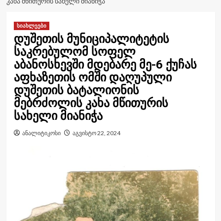
ᲙᲐᲮᲐ ᲛᲬᲘᲗᲣᲠᲘᲡ ᲡᲐᲮᲔᲚᲘ ᲛᲘᲐᲜᲘᲭᲐ
სიახლეები
დუშეთის მუნიციპალიტეტის
საკრებულომ სოფელ
აბანოსხევში მდებარე მე-6 ქუჩას
აფხაზეთის ომში დაღუპული
დუშეთის ბატალიონის
მებრძოლის კახა მწითურის
სახელი მიანიჭა
ანალიტიკოსი
აგვისტო 22, 2024