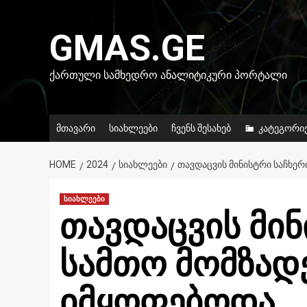
Skip
to
GMAS.GE
content
ᲥᲐᲠᲗᲣᲚᲘ ᲡᲐᲛᲮᲔᲓᲠᲝ ᲐᲜᲐᲚᲘᲢᲘᲙᲣᲠᲘ ᲞᲝᲠᲢᲐᲚᲘ
მთავარი
სიახლეები
ჩვენს შესახებ
კატეგორი
HOME
2024
ᲡᲘᲐᲮᲚᲔᲔᲑᲘ
ᲗᲐᲕᲓᲐᲪᲕᲘᲡ ᲛᲘᲜᲘᲡᲢᲠᲘ ᲡᲐᲩᲮᲔ
სიახლეები
თავდაცვის მინ
სამთო მომზად
იმყოფებოდა