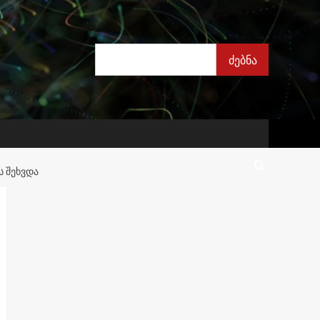
ძებნა
ძებნა
Ს ᲨᲔᲮᲕᲓᲐ