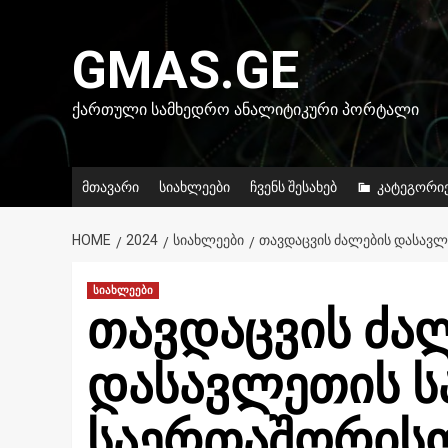
Skip
to
GMAS.GE
content
ᲥᲐᲠᲗᲣᲚᲘ ᲡᲐᲛᲮᲔᲓᲠᲝ ᲐᲜᲐᲚᲘᲢᲘᲙᲣᲠᲘ ᲞᲝᲠᲢᲐᲚᲘ
მთავარი
სიახლეები
ჩვენს შესახებ
კატეგორი
HOME
2024
ᲡᲘᲐᲮᲚᲔᲔᲑᲘ
ᲗᲐᲕᲓᲐᲪᲕᲘᲡ ᲫᲐᲚᲔᲑᲘᲡ ᲓᲐᲡᲐᲕᲚ
სიახლეები
თავდაცვის ძა
დასავლეთის ს
საერთაშორისო