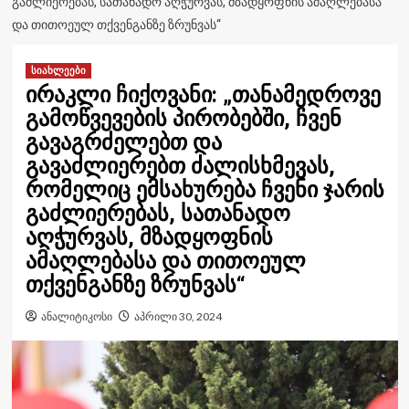
ᲒᲐᲫᲚᲘᲔᲠᲔᲑᲐᲡ, ᲡᲐᲗᲐᲜᲐᲓᲝ ᲐᲦᲭᲣᲠᲕᲐᲡ, ᲛᲖᲐᲓᲧᲝᲤᲜᲘᲡ ᲐᲛᲐᲦᲚᲔᲑᲐᲡᲐ
ᲓᲐ ᲗᲘᲗᲝᲔᲣᲚ ᲗᲥᲕᲔᲜᲒᲐᲜᲖᲔ ᲖᲠᲣᲜᲕᲐᲡ“
სიახლეები
ირაკლი ჩიქოვანი: „თანამედროვე
გამოწვევების პირობებში, ჩვენ
გავაგრძელებთ და
გავაძლიერებთ ძალისხმევას,
რომელიც ემსახურება ჩვენი ჯარის
გაძლიერებას, სათანადო
აღჭურვას, მზადყოფნის
ამაღლებასა და თითოეულ
თქვენგანზე ზრუნვას“
ანალიტიკოსი
აპრილი 30, 2024