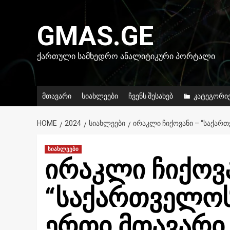
Skip
to
GMAS.GE
content
ᲥᲐᲠᲗᲣᲚᲘ ᲡᲐᲛᲮᲔᲓᲠᲝ ᲐᲜᲐᲚᲘᲢᲘᲙᲣᲠᲘ ᲞᲝᲠᲢᲐᲚᲘ
მთავარი
სიახლეები
ჩვენს შესახებ
კატეგორი
HOME
2024
ᲡᲘᲐᲮᲚᲔᲔᲑᲘ
ᲘᲠᲐᲙᲚᲘ ᲩᲘᲥᲝᲕᲐᲜᲘ – “ᲡᲐᲥᲐᲠ
სიახლეები
ირაკლი ჩიქოვა
“საქართველოს
ერთი მთავარი