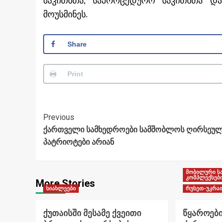
საკითხთა, საპროცედურო საკითხთა და
მოუსმინეს.
Share
Print
Post
Previous
ქართველი სამხედროები სამშობლოს ღირსეუ
Navigation
პატრიოტები არიან
მობილური ს
კომპლექსებ
More Stories
სიახლეები
რუსეთ-უკრაი
ქუთაისში მესამე ქვეითი
წყაროები