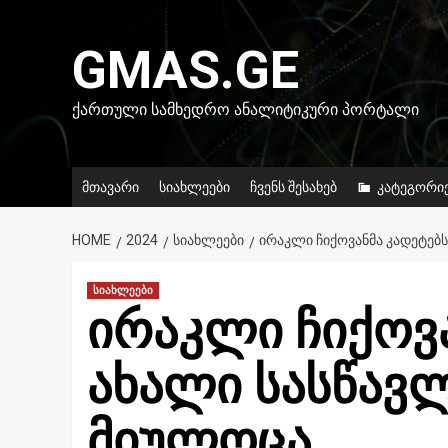
Skip
to
GMAS.GE
content
ᲥᲐᲠᲗᲣᲚᲘ ᲡᲐᲛᲮᲔᲓᲠᲝ ᲐᲜᲐᲚᲘᲢᲘᲙᲣᲠᲘ ᲞᲝᲠᲢᲐᲚᲘ
მთავარი
სიახლეები
ჩვენს შესახებ
კატეგორი
HOME
2024
ᲡᲘᲐᲮᲚᲔᲔᲑᲘ
ᲘᲠᲐᲙᲚᲘ ᲩᲘᲥᲝᲕᲐᲜᲛᲐ ᲙᲐᲓᲔᲢᲔᲑ
სიახლეები
ირაკლი ჩიქოვა
ახალი სასწავ
მიულოცა