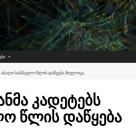
ები
Ს ᲐᲮᲐᲚᲘ ᲡᲐᲡᲬᲐᲕᲚᲝ ᲬᲚᲘᲡ ᲓᲐᲬᲧᲔᲑᲐ ᲛᲘᲣᲚᲝᲪᲐ
ნმა კადეტებს
ლო წლის დაწყება