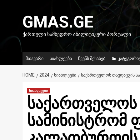
Skip
to
GMAS.GE
content
ᲥᲐᲠᲗᲣᲚᲘ ᲡᲐᲛᲮᲔᲓᲠᲝ ᲐᲜᲐᲚᲘᲢᲘᲙᲣᲠᲘ ᲞᲝᲠᲢᲐᲚᲘ
მთავარი
სიახლეები
ჩვენს შესახებ
კატეგორი
HOME
2024
ᲡᲘᲐᲮᲚᲔᲔᲑᲘ
ᲡᲐᲥᲐᲠᲗᲕᲔᲚᲝᲡ ᲗᲐᲕᲓᲐᲪᲕᲘᲡ Ს
სიახლეები
საქართველოს 
სამინისტრომ 
კალათბურთის