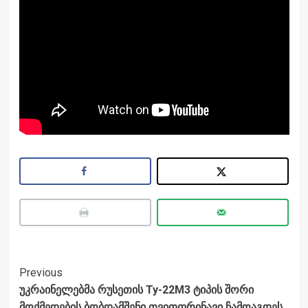
Post
Previous
უკრაინელებმა რუსეთის Ту-22М3 ტიპის შორი
Navigation
მოქმედების ბობდამშენი თვითფრინავი ჩამოაგდეს