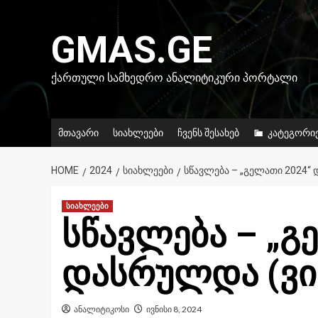
Skip
to
GMAS.GE
content
ᲥᲐᲠᲗᲣᲚᲘ ᲡᲐᲛᲮᲔᲓᲠᲝ ᲐᲜᲐᲚᲘᲢᲘᲙᲣᲠᲘ ᲞᲝᲠᲢᲐᲚᲘ
მთავარი
სიახლეები
ჩვენს შესახებ
კატეგორი
HOME
2024
ᲡᲘᲐᲮᲚᲔᲔᲑᲘ
ᲡᲬᲐᲕᲚᲔᲑᲐ – „ᲒᲔᲚᲐᲗᲘ 2024“
სიახლეები
სწავლება – „გ
დასრულდა (ვ
ანალიტიკოსი
ივნისი 8, 2024