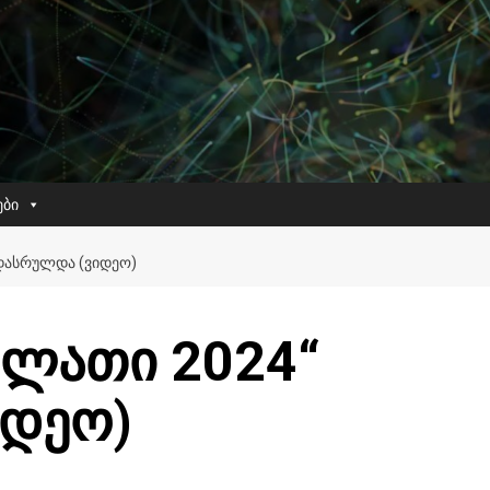
ები
 ᲓᲐᲡᲠᲣᲚᲓᲐ (ᲕᲘᲓᲔᲝ)
ელათი 2024“
იდეო)