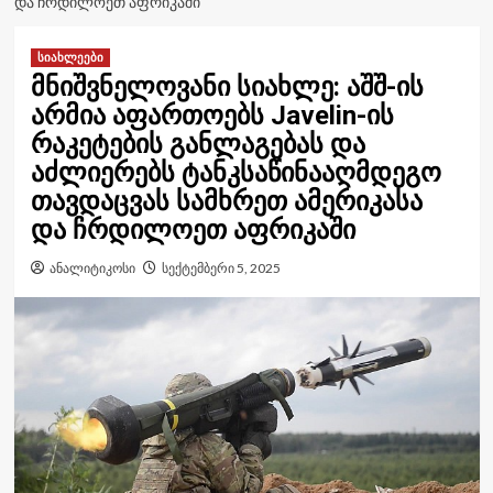
ᲓᲐ ᲩᲠᲓᲘᲚᲝᲔᲗ ᲐᲤᲠᲘᲙᲐᲨᲘ
სიახლეები
მნიშვნელოვანი სიახლე: აშშ-ის
არმია აფართოებს Javelin-ის
რაკეტების განლაგებას და
აძლიერებს ტანკსაწინააღმდეგო
თავდაცვას სამხრეთ ამერიკასა
და ჩრდილოეთ აფრიკაში
ანალიტიკოსი
სექტემბერი 5, 2025